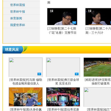
频
世界杯晨报
世界杯午报
体育新闻
我爱世界杯
[三味聊斋]第二十七期
[三味聊斋]第二十
《“花”名册》完整节目
期：三十六计
球星风采
[世界杯晨报]托马斯·穆勒
[世界杯晨报]弗兰获金球
[精彩进球]伊涅斯
包揽金靴和最佳新人
奖 实至名归
抽射打破僵局
[世界杯午报]勒夫身价飙
[世界杯午报]普拉蒂尼康
[世界杯晨报]福兰