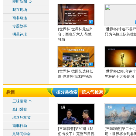
即时新闻
我在现场
南非速递
专题故事
[世界杯]世界杯最佳阵
[世界杯]球迷不畏
明星评球
容：西班牙六人 荷兰
只为乌拉圭队英雄
独苗
[世界杯]德国队选择低
[世界杯]2010年南
调 也遭热情球迷报怨
界杯的十大关键词
栏目
按分类检索
按人气检索
三味聊斋
豪门盛宴
球迷狂欢节
南非行动
[三味聊斋]第30期《我
[三味聊斋]第二十
足球同学会
们出发了》完整节目视
期：世界杯来到非