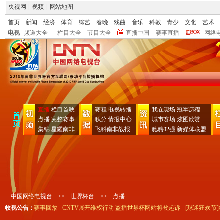
央视网
|
视频
|
网站地图
首页
新闻
经济
体育
综艺
春晚
戏曲
音乐
科教
青少
文化
艺术
电视
频道大全
栏目大全
节目大全
直播中国
赛事直播
网络
直播
栏目首映
赛程
电视转播
我在现场
冠军历程
点播
完整赛事
积分
情报中心
城市赛场
炫图欣赏
集锦
星耀南非
飞科南非战报
驰骋32强
新媒体联盟
中国网络电视台
>>
世界杯台
>>
点播
呜祖拉"完整赛事回放
收视公告：
CNTV展开维权行动 盗播世界杯网站将被起诉
[球迷狂欢节]