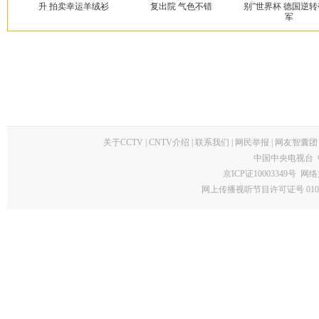
升 拍卖幸运羊绒衫
复出院 气色不错
别”世界杯 德国逆
军
关于CCTV
|
CNTV介绍
|
联系我们
|
网民举报
|
网友智囊团
中国中央电视台 
京ICP证10003349号
网络
网上传播视听节目许可证号 0102