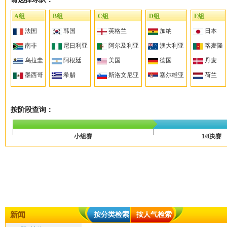
A组
B组
C组
D组
E组
法国
韩国
英格兰
加纳
日本
南非
尼日利亚
阿尔及利亚
澳大利亚
喀麦隆
乌拉圭
阿根廷
美国
德国
丹麦
墨西哥
希腊
斯洛文尼亚
塞尔维亚
荷兰
按阶段查询：
小组赛
1/8决赛
新闻
按分类检索
按人气检索