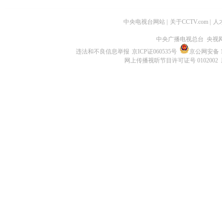
中央电视台网站
|
关于CCTV.com
|
人
中央广播电视总台 央视
违法和不良信息举报
京ICP证060535号
京公网安备 11
网上传播视听节目许可证号 0102002