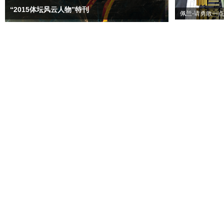
“2015体坛风云人物”特刊
佩兰-请勇敢一点