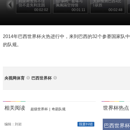
利亚斯发挥不佳
伯“躺枪” 被曝与
大胆预测巴西4比
但不是失利主因
佩佩隔空传情
1获胜
00:02:02
00:01:11
00:02:48
2014年巴西世界杯火热进行中，来到巴西的32个参赛国家队
的队规。
央视网体育
巴西世界杯
相关阅读
世界杯热点
超级世界杯
|
奇葩队规
编辑：刘岩
我要纠错
巴西世界杯