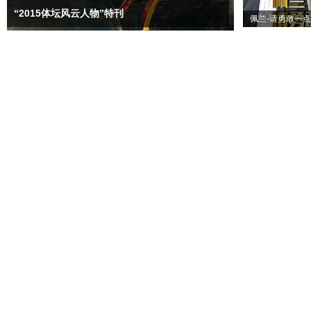
“2015体坛风云人物”特刊
佩兰-请勇敢一点