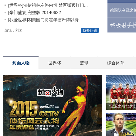
[世界杯]法伊祖林左路内切 禁区弧顶打门...
德国队夺冠之
[豪门盛宴]完整版 20140622
[我爱世界杯]美国门将霍华德严阵以待
终极射手榜
编辑：刘岩
我要纠错
封面人物
世界杯
篮球
综合体育
“亚冠之巅”恒大