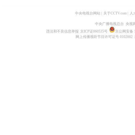
中央电视台网站
|
关于CCTV.com
|
人
中央广播电视总台 央视
违法和不良信息举报
京ICP证060535号
京公网安备 11
网上传播视听节目许可证号 0102002